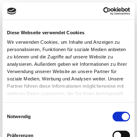
Diese Webseite verwendet Cookies
Wir verwenden Cookies, um Inhalte und Anzeigen zu
personalisieren, Funktionen für soziale Medien anbieten
zu können und die Zugriffe auf unsere Website zu
Über Uns
analysieren. Außerdem geben wir Informationen zu Ihrer
Verwendung unserer Website an unsere Partner für
soziale Medien, Werbung und Analysen weiter. Unsere
Wir sind ein Fachbetrieb mit Leidenschaft und wir lieben Dächer.
Partner führen diese Informationen möglicherweise mit
Wir legen Wert auf zwei Dinge: Hochwertige Materialien und
qualitative Arbeit.
weiteren Daten zusammen, die Sie ihnen bereitgestellt
haben oder die sie im Rahmen Ihrer Nutzung der Dienste
gesammelt haben.
Letzte News
Einwilligungsauswahl
Notwendig
Wir suchen Verstärkung für unser junges und dyn
Präferenzen
By DTD Team on August 28, 2017