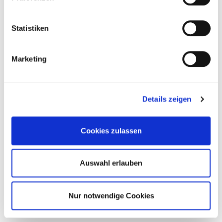
8
Statistiken
Folge Uns
Marketing
Details zeigen
Cookies zulassen
©2026 www.dtd.gmbh
Auswahl erlauben
Start
|
Impressum
|
Datenschutzerklärung
Nur notwendige Cookies