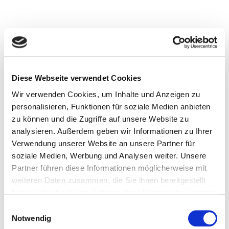
Diese Webseite verwendet Cookies
Wir verwenden Cookies, um Inhalte und Anzeigen zu
Velux-Konfigurator
personalisieren, Funktionen für soziale Medien anbieten
zu können und die Zugriffe auf unsere Website zu
analysieren. Außerdem geben wir Informationen zu Ihrer
Verwendung unserer Website an unsere Partner für
soziale Medien, Werbung und Analysen weiter. Unsere
Partner führen diese Informationen möglicherweise mit
weiteren Daten zusammen, die Sie ihnen bereitgestellt
haben oder die sie im Rahmen Ihrer Nutzung der Dienste
Über Uns
gesammelt haben.
Einwilligungsauswahl
Notwendig
Wir sind ein Fachbetrieb mit Leidenschaft und wir lieben Dächer.